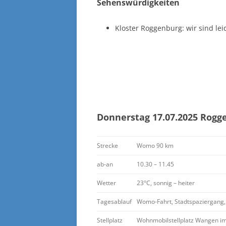
Sehenswürdigkeiten
Kloster Roggenburg: wir sind lei
Donnerstag 17.07.2025
Rogg
Strecke
Womo 90 km
ab-an
10.30 – 11.45
Wetter
23°C, sonnig – heiter
Tagesablauf
Womo-Fahrt, Stadtspaziergang,
Stellplatz
Wohnmobilstellplatz Wangen im