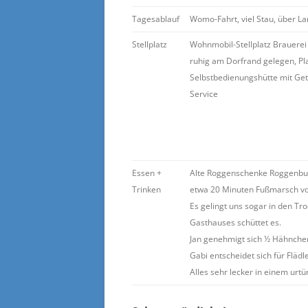
Tagesablauf
Womo-Fahrt, viel Stau, über La
Stellplatz
Wohnmobil-Stellplatz Brauerei
ruhig am Dorfrand gelegen, Pl
Selbstbedienungshütte mit Ge
Service
Essen +
Alte Roggenschenke Roggenbu
Trinken
etwa 20 Minuten Fußmarsch vo
Es gelingt uns sogar in den Tr
Gasthauses schüttet es.
Jan genehmigt sich ½ Hähnche
Gabi entscheidet sich für Fläd
Alles sehr lecker in einem ur