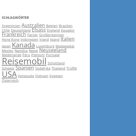
SCHLAGWÖRTER
Australien
Argentinien
Belgien
Brasilien
Elsass
Chile
Deutschland
England
Equador
Frankreich
Färöer
Großbritannien
Italien
Hong Kong
Indonesien
Irland
Island
Kanada
Japan
Luxemburg
Madagaskar
Neuseeland
Mexiko
Namibia
Nepal
Niederlande
Peru
Piemont
Portugal
Reisemobil
Schottland
Spanien
Schweiz
Südafrika
Thailand
Trüffel
USA
Venezuela
Vietnam
Vogesen
Österreich