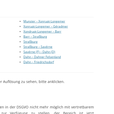
Munster – Xonrupt-Longemer
Xonrupt-Longemer – Géradmer
Xondrupt-Longemer – Barr
Barr – Straßburg
Straßburg
Straßburg – Savérne
Savérne (F) – Dahn (D)
Dahn – Dahner Felsenland
Dahn – Friedrichsdorf
r Auflösung zu sehen, bitte anklicken.
gen in der DSGVO nicht mehr möglich mit vertretbarem
 zur Verfügung zu stellen, der Bereich ist jetzt