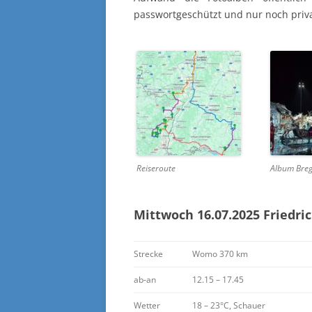
passwortgeschützt und nur noch priva
Reiseroute
Album Bre
Mittwoch 16.07.2025
Friedri
Strecke
Womo 370 km
ab-an
12.15 – 17.45
Wetter
18 – 23°C, Schauer