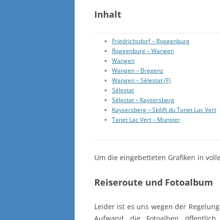
Inhalt
Friedrichsdorf – Roggenburg
Roggenburg – Wangen
Wangen
Wangen – Bregenz
Wangen – Sélestat (F)
Sélestat
Sélestat – Kaysersberg
Kaysersberg – Skilift du Tanet Lac Vert
Tanet Lac Vert – Munster
Um die eingebetteten Grafiken in volle
Reiseroute und Fotoalbum
Leider ist es uns wegen der Regelun
Aufwand die Fotoalben öffentlich