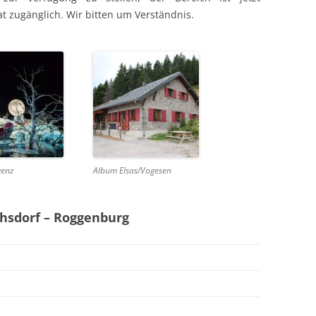
t zugänglich. Wir bitten um Verständnis.
genz
Album Elsas/Vogesen
chsdorf – Roggenburg