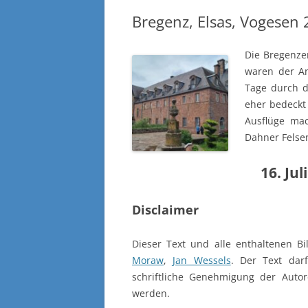
Bregenz, Elsas, Vogesen
Die Bregenze
waren der An
Tage durch d
eher bedeckt 
Ausflüge ma
Dahner Felse
16. Jul
Disclaimer
Dieser Text und alle enthaltenen B
Moraw
,
Jan Wessels
. Der Text dar
schriftliche Genehmigung der Autor
werden.