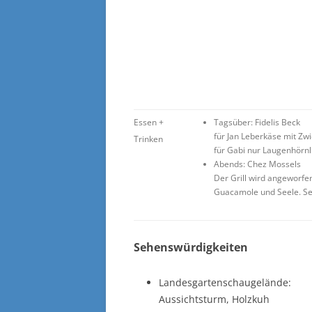
Essen +
Tagsüber: Fidelis Beck
für Jan Leberkäse mit Zw
Trinken
für Gabi nur Laugenhörnl
Abends: Chez Mossels
Der Grill wird angeworf
Guacamole und Seele. Seh
Sehenswürdigkeiten
Landesgartenschaugelände:
Aussichtsturm, Holzkuh