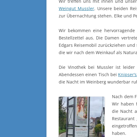
Wir treffen uns mit ihnen und unse
Weingut Mussler
. Unsere beiden Re
zur Übernachtung stehen. Elke und P
Wir bekommen eine hervorragende W
Bestellzettel aus. Die Damen vertre
Edgars Reisemobil zurückziehen und 
die wir nach dem Weinkauf als Natur
Die Vinothek bei Mussler ist leid
Abendessen einen Tisch bei
Knipser’
die Nacht im Weinberg wunderbar ru
Nach dem F
Wir haben 
die Nacht a
Restaurant 
eingetroffe
haben.