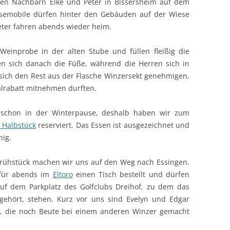
ren Nachbarn Elke und Peter in Bissersheim auf dem
isemobile dürfen hinter den Gebäuden auf der Wiese
eter fahren abends wieder heim.
einprobe in der alten Stube und füllen fleißig die
ten sich danach die Füße, während die Herren sich in
sich den Rest aus der Flasche Winzersekt genehmigen,
alrabatt mitnehmen durften.
er schon in der Winterpause, deshalb haben wir zum
s Halbstück
reserviert. Das Essen ist ausgezeichnet und
hig.
rühstück machen wir uns auf den Weg nach Essingen.
für abends im
Eltoro
einen Tisch bestellt und dürfen
uf dem Parkplatz des Golfclubs Dreihof, zu dem das
gehört, stehen. Kurz vor uns sind Evelyn und Edgar
n, die noch Beute bei einem anderen Winzer gemacht