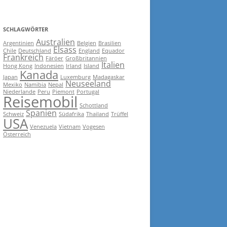
SCHLAGWÖRTER
Australien
Argentinien
Belgien
Brasilien
Elsass
Chile
Deutschland
England
Equador
Frankreich
Färöer
Großbritannien
Italien
Hong Kong
Indonesien
Irland
Island
Kanada
Japan
Luxemburg
Madagaskar
Neuseeland
Mexiko
Namibia
Nepal
Niederlande
Peru
Piemont
Portugal
Reisemobil
Schottland
Spanien
Schweiz
Südafrika
Thailand
Trüffel
USA
Venezuela
Vietnam
Vogesen
Österreich