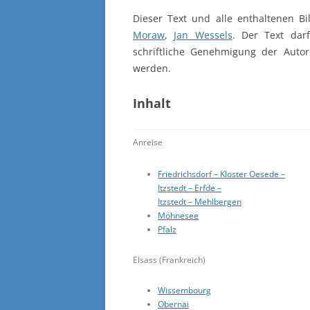
Dieser Text und alle enthaltenen B
Moraw
,
Jan Wessels
. Der Text dar
schriftliche Genehmigung der Autor
werden.
Inhalt
Anreise
Friedrichsdorf – Kloster Oesede –
Itzstedt – Erfde –
Itzstedt – Mehlbergen
Möhnesee
Pfalz
Elsass (Frankreich)
Wissembourg
Obernai