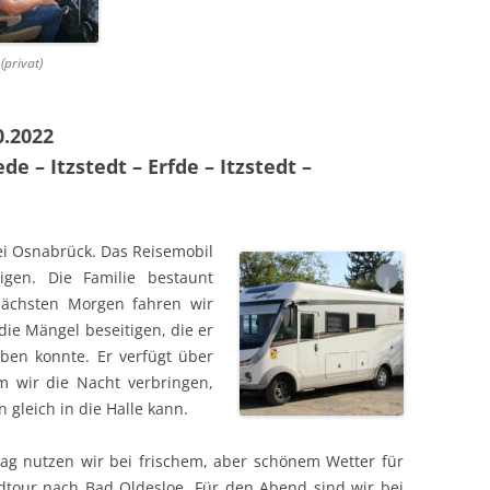
(privat)
0.2022
de – Itzstedt – Erfde – Itzstedt –
bei Osnabrück. Das Reisemobil
igen. Die Familie bestaunt
ächsten Morgen fahren wir
 die Mängel beseitigen, die er
ben konnte. Er verfügt über
m wir die Nacht verbringen,
gleich in die Halle kann.
ag nutzen wir bei frischem, aber schönem Wetter für
dtour nach Bad Oldesloe. Für den Abend sind wir bei