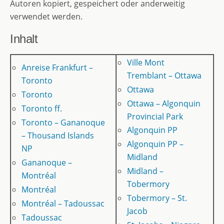
Autoren kopiert, gespeichert oder anderweitig
verwendet werden.
Inhalt
Ville Mont
Anreise Frankfurt –
Tremblant – Ottawa
Toronto
Ottawa
Toronto
Ottawa – Algonquin
Toronto ff.
Provincial Park
Toronto – Gananoque
Algonquin PP
– Thousand Islands
Algonquin PP –
NP
Midland
Gananoque –
Midland –
Montréal
Tobermory
Montréal
Tobermory – St.
Montréal – Tadoussac
Jacob
Tadoussac